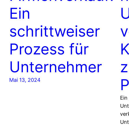
Ein
U
schrittweiser
v
Prozess für
K
Unternehmer
P
Mai 13, 2024
Ein
Unt
ver
Unt