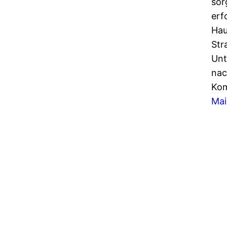
sor
erf
Hau
Str
Unt
nac
Kom
Mai